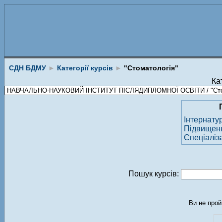
СДН БДМУ
►
Категорії курсів
►
"Стоматологія"
Кат
Інтернату
Підвищення
Спеціаліз
Пошук курсів:
Ви не прой