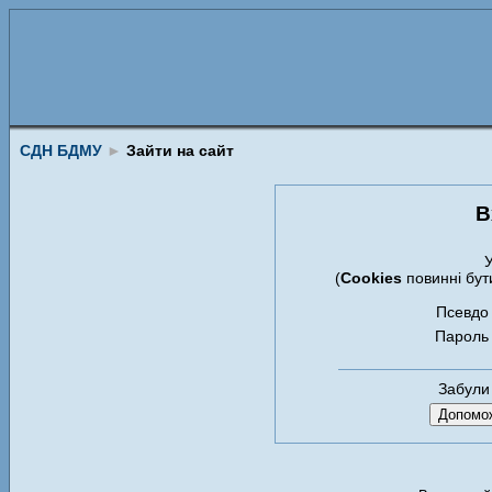
СДН БДМУ
►
Зайти на сайт
В
У
(
Cookies
повинні бут
Псевдо
Пароль
Забули