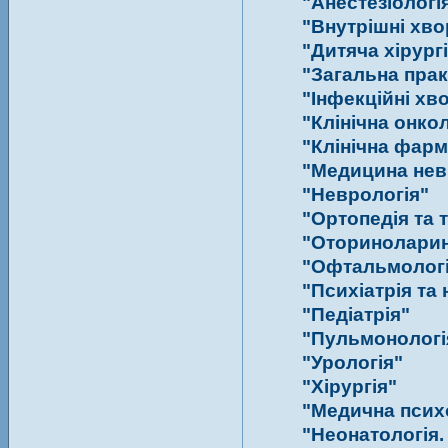
"Анестезіологія
"Внутрішні хв
"Дитяча хірургі
"Загальна прак
"Інфекційні хв
"Клінічна онкол
"Клінічна фарм
"Медицина нев
"Неврологія"
"Ортопедія та 
"Оториноларин
"Офтальмологі
"Психіатрія та 
"Педіатрія"
"Пульмонологія
"Урологія"
"Хірургія"
"Медична псих
"Неонатологія