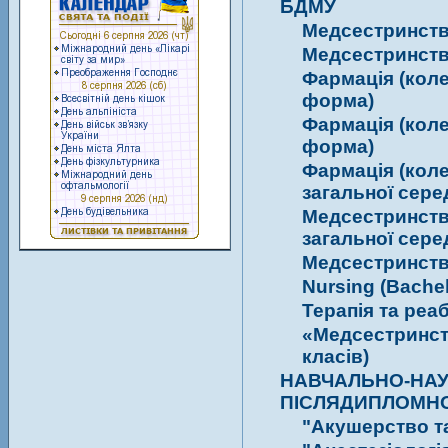
БДМУ
Медсестринство
Медсестринств
Фармація (коле
форма)
Фармація (коле
форма)
Фармація (коле
загальної сере
Медсестринство
загальної сере
Медсестринство
Nursing (Bachel
Терапія та реаб
«Медсестринств
класів)
НАВЧАЛЬНО-НАУ
ПІСЛЯДИПЛОМНО
"Акушерство та