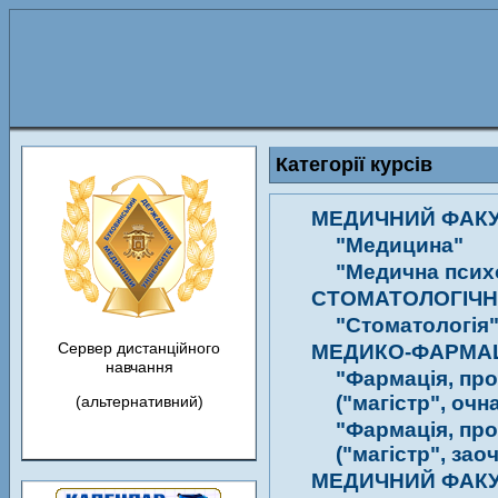
Категорії курсів
"Медицина"
"Медична псих
СТОМАТОЛОГІЧН
"Стоматологія
Сервер дистанційного
МЕДИКО-ФАРМА
навчання
"Фармація, пр
("магістр", оч
(альтернативний)
"Фармація, пр
("магістр", за
МЕДИЧНИЙ ФАКУ