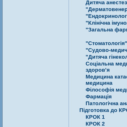
Дитяча анестез
"Дерматовенер
"Ендокринолог
"Клінічна імуно
"Загальна фар
"Стоматологія
"Судово-медич
"Дитяча гінеко
Соціальна меди
здоров'я
Медицина ката
медицина
Філософія мед
Фармація
Патологічна ан
Підготовка до КР
КРОК 1
КРОК 2