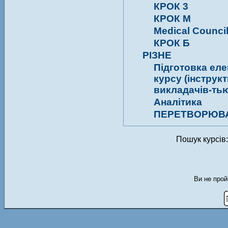
КРОК 3
КРОК М
Medical Counci
КРОК Б
РІЗНЕ
Підготовка ел
курсу (інструк
викладачів-тью
Аналітика
ПЕРЕТВОРЮВА
Пошук курсів
Ви не прой