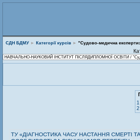
СДН БДМУ
►
Категорії курсів
►
"Судово-медична експерти
Кат
1
2
ТУ «ДІАГНОСТИКА ЧАСУ НАСТАННЯ СМЕРТІ ТА 