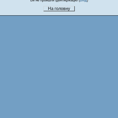
Ви не пройшли ідентифікацію (
Вхід
)
На головну