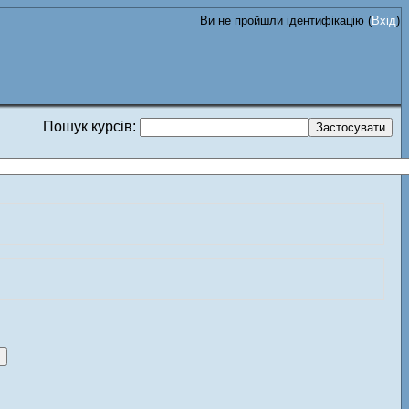
Ви не пройшли ідентифікацію (
Вхід
)
Пошук курсів: