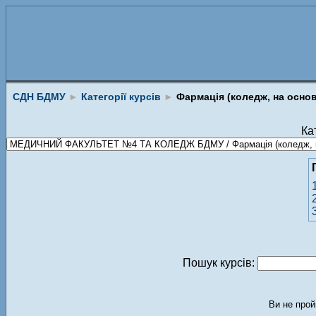
СДН БДМУ
►
Категорії курсів
►
Фармація (коледж, на основі
Кат
Пошук курсів:
Ви не прой