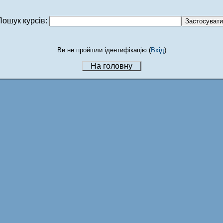
Пошук курсів:
Ви не пройшли ідентифікацію (
Вхід
)
На головну