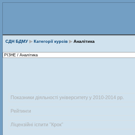
СДН БДМУ
▶
Категорії курсів
▶
Аналітика
Показники діяльності університету у 2010-2014 рр.
Рейтинги
Ліцензійні іспити "Крок"