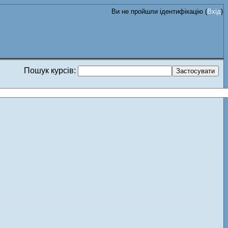
Ви не пройшли ідентифікацію (
Вхід
)
Пошук курсів: