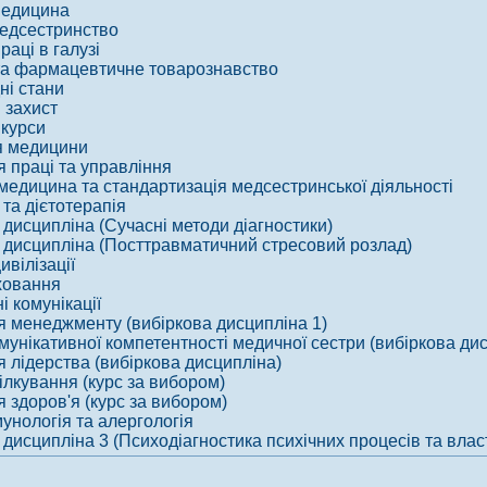
медицина
медсестринство
раці в галузі
а фармацевтичне товарознавство
ні стани
 захист
 курси
я медицини
я праці та управління
медицина та стандартизація медсестринської діяльності
 та дієтотерапія
 дисципліна (Сучасні методи діагностики)
 дисципліна (Посттравматичний стресовий розлад)
вілізації
ховання
і комунікації
я менеджменту (вибіркова дисципліна 1)
омунікативної компетентності медичної сестри (вибіркова дис
я лідерства (вибіркова дисципліна)
ілкування (курс за вибором)
я здоров'я (курс за вибором)
мунологія та алергологія
 дисципліна 3 (Психодіагностика психічних процесів та вла