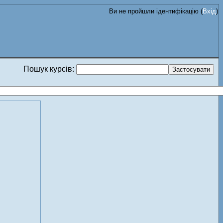
Ви не пройшли ідентифікацію (
Вхід
)
Пошук курсів: