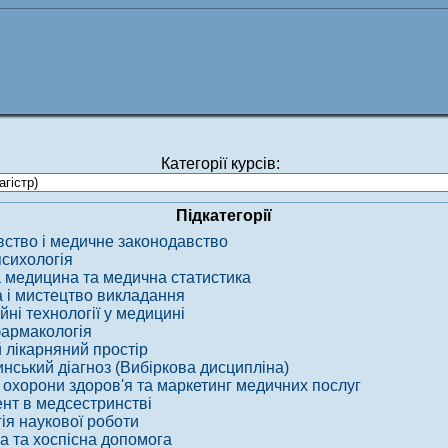
Категорії курсів:
Підкатегорії
ство і медичне законодавство
сихологія
 медицина та медична статистика
а і мистецтво викладання
йні технології у медицині
фармакологія
 лікарняний простір
нський діагноз (Вибіркова дисципліна)
 охорони здоров'я та маркетинг медичних послуг
т в медсестринстві
ія наукової роботи
а та хоспісна допомога