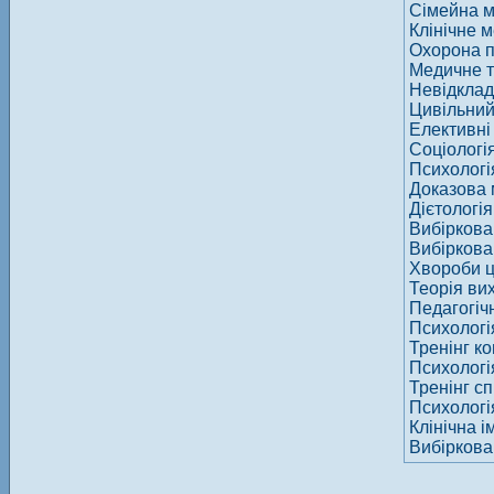
Сімейна 
Клінічне 
Охорона п
Медичне т
Невідклад
Цивільний
Елективні
Соціологі
Психологі
Доказова 
Дієтологія
Вибіркова
Вибіркова
Хвороби ци
Теорія ви
Педагогічн
Психологі
Тренінг к
Психологі
Тренінг сп
Психологі
Клінічна і
Вибіркова