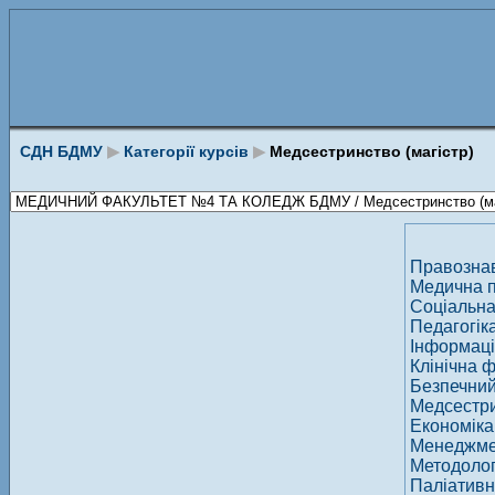
СДН БДМУ
▶
Категорії курсів
▶
Медсестринство (магістр)
Правознав
Медична п
Соціальна
Педагогік
Інформаці
Клінічна 
Безпечний
Медсестри
Економіка
Менеджмен
Методолог
Паліативн