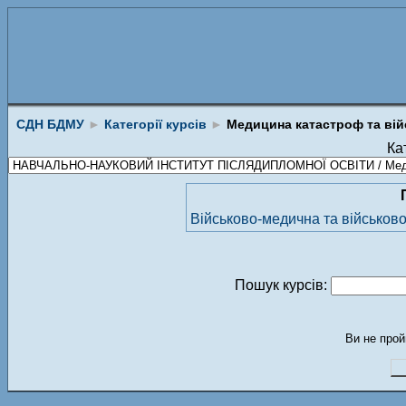
СДН БДМУ
►
Категорії курсів
►
Медицина катастроф та ві
Кат
Пошук курсів:
Ви не прой