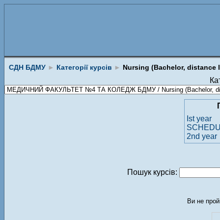
СДН БДМУ
►
Категорії курсів
►
Nursing (Bachelor, distance 
Кат
Ist year
SCHEDU
2nd year
Пошук курсів:
Ви не прой