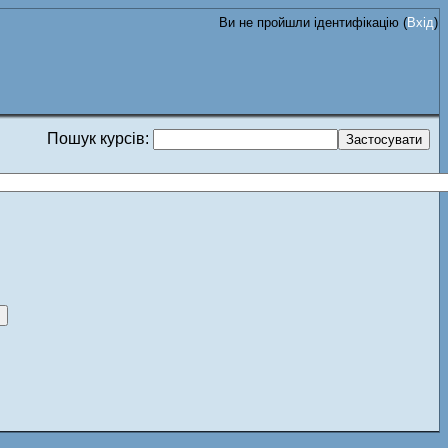
Ви не пройшли ідентифікацію (
Вхід
)
Пошук курсів: