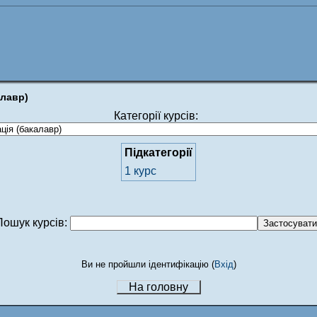
алавр)
Категорії курсів:
Підкатегорії
1 курс
Пошук курсів:
Ви не пройшли ідентифікацію (
Вхід
)
На головну