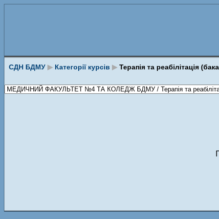
СДН БДМУ
▶
Категорії курсів
▶
Терапія та реабілітація (бак