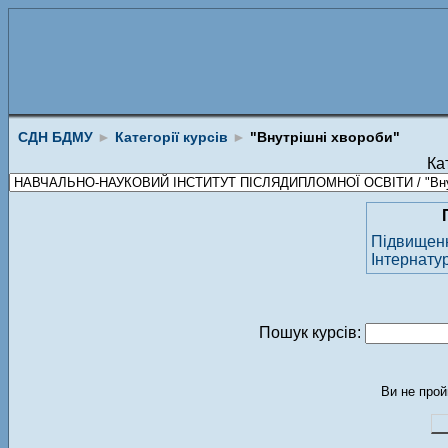
СДН БДМУ
►
Категорії курсів
►
"Внутрішні хвороби"
Кат
Підвищення
Інтернату
Пошук курсів:
Ви не прой