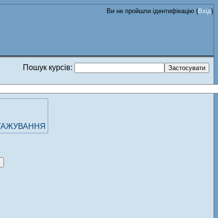
Ви не пройшли ідентифікацію (
Вхід
)
Пошук курсів:
СТАЖУВАННЯ