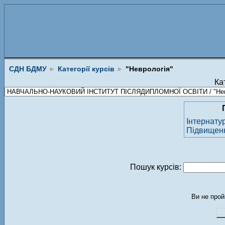
СДН БДМУ
►
Категорії курсів
►
"Неврологія"
Кат
Інтернату
Підвищення
Пошук курсів:
Ви не прой