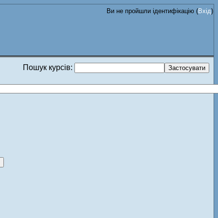
Ви не пройшли ідентифікацію (
Вхід
)
Пошук курсів: