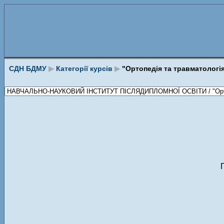
СДН БДМУ
▶
Категорії курсів
▶
"Ортопедія та травматологі