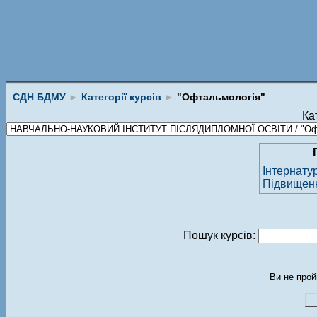
СДН БДМУ
►
Категорії курсів
►
"Офтальмологія"
Кат
Інтернату
Підвищення
Пошук курсів:
Ви не прой