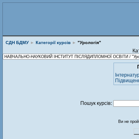
СДН БДМУ
►
Категорії курсів
►
"Урологія"
Кат
Інтернату
Підвищення
Пошук курсів:
Ви не прой