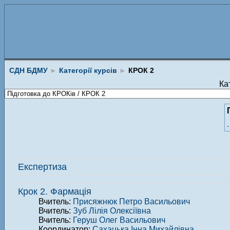
СДН БДМУ
►
Категорії курсів
►
КРОК 2
Кат
.
Експертиза
Крок 2. Фармація
Вчитель:
Присяжнюк Петро Васильович
Вчитель:
Зуб Лілія Олексіївна
Вчитель:
Геруш Олег Васильович
Координатор:
Сахацька Інна Михайлівна