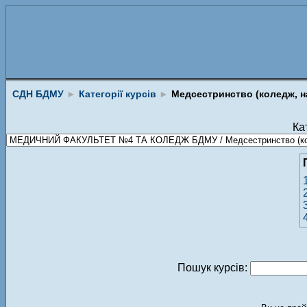
СДН БДМУ
►
Категорії курсів
►
Медсестринство (коледж, на
Кат
Пошук курсів: