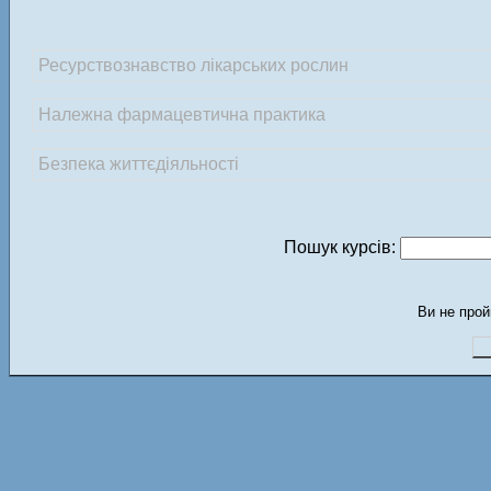
Ресурствознавство лікарських рослин
Належна фармацевтична практика
Безпека життєдіяльності
Пошук курсів:
Ви не прой