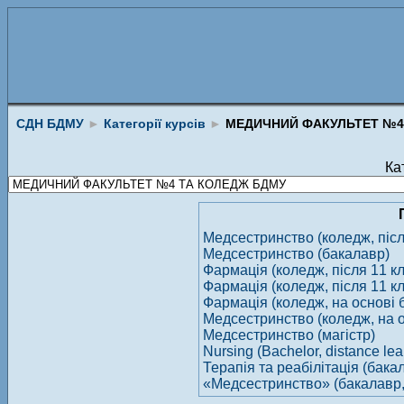
СДН БДМУ
►
Категорії курсів
►
МЕДИЧНИЙ ФАКУЛЬТЕТ №4
Кат
Медсестринство (коледж, після
Медсестринство (бакалавр)
Фармація (коледж, після 11 к
Фармація (коледж, після 11 к
Фармація (коледж, на основі б
Медсестринство (коледж, на ос
Медсестринство (магістр)
Nursing (Bachelor, distance lea
Терапія та реабілітація (бака
«Медсестринство» (бакалавр, 