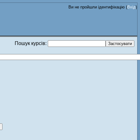
Ви не пройшли ідентифікацію (
Вхід
)
Пошук курсів: