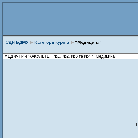
СДН БДМУ
▶
Категорії курсів
▶
"Медицина"